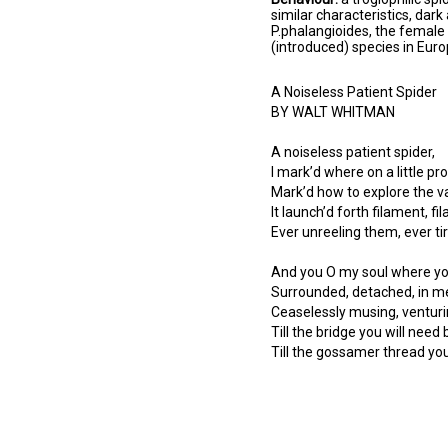
similar characteristics, dark
P.phalangioides, the female 
(introduced) species in Eur
A Noiseless Patient Spider
BY WALT WHITMAN
A noiseless patient spider,
I mark’d where on a little pr
Mark’d how to explore the v
It launch’d forth filament, fi
Ever unreeling them, ever ti
And you O my soul where yo
Surrounded, detached, in m
Ceaselessly musing, venturi
Till the bridge you will need 
Till the gossamer thread yo