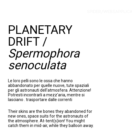
SPIDER/WEBS
APPLIC
PLANETARY
DRIFT /
Spermophora
senoculata
Le loro pelli sono le ossa che hanno
abbandonato per quelle nuove, tute spaziali
per gli astronauti dell'atmosfera. Attenzione!
Potresti incontrarli a mezz'aria, mentre si
lasciano . trasportare dalle correnti
Their skins are the bones they abandoned for
new ones, space suits for the astronauts of
the atmosphere. At-tent(s)ion! You might
catch them in mid-air, while they balloon away.