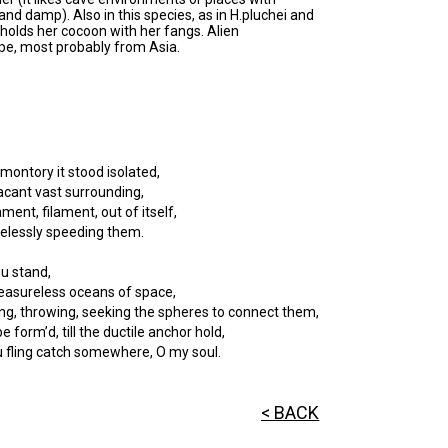
 and damp). Also in this species, as in H.pluchei and
holds her cocoon with her fangs. Alien
ope, most probably from Asia.
omontory it stood isolated,
acant vast surrounding,
lament, filament, out of itself,
relessly speeding them.
u stand,
easureless oceans of space,
ng, throwing, seeking the spheres to connect them,
be form’d, till the ductile anchor hold,
u fling catch somewhere, O my soul.
< BACK