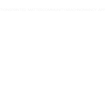
ATIONS
PRINTED MATTER
COMMUNITY
ARACHNOMANCY APP