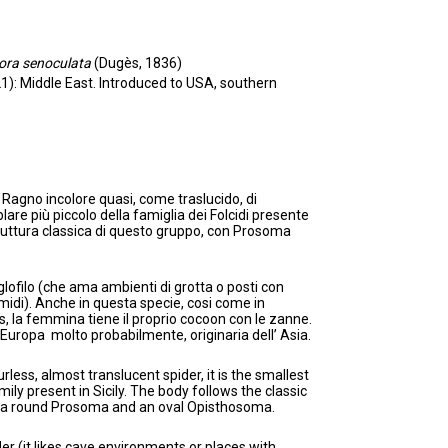
ra senoculata
(Dugès, 1836)
1): Middle East. Introduced to USA, southern
:
Ragno incolore quasi, come traslucido, di
lare più piccolo della famiglia dei Folcidi presente
 struttura classica di questo gruppo, con Prosoma
lofilo (che ama ambienti di grotta o posti con
 umidi). Anche in questa specie, cosi come in
es, la femmina tiene il proprio cocoon con le zanne.
 Europa molto probabilmente, originaria dell’ Asia.
urless, almost translucent spider, it is the smallest
ily present in Sicily. The body follows the classic
th a round Prosoma and an oval Opisthosoma.
der (it likes cave environments or places with