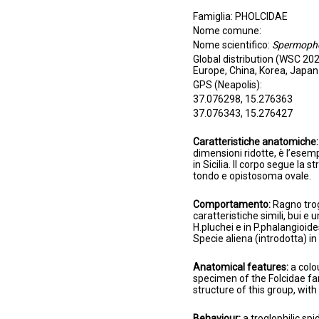
Famiglia: PHOLCIDAE
Nome comune:
Nome scientifico:
Spermopho
Global distribution (WSC 202
Europe, China, Korea, Japan
GPS (Neapolis):
37.076298, 15.276363
37.076343, 15.276427
Caratteristiche anatomiche
dimensioni ridotte, è l’esemp
in Sicilia. Il corpo segue la
tondo e opistosoma ovale.
Comportamento:
Ragno trog
caratteristiche simili, bui e
H.pluchei e in P.phalangioid
Specie aliena (introdotta) in
​​Anatomical features:
a colo
specimen of the Folcidae fam
structure of this group, wi
Behaviour:
a troglophilic spi