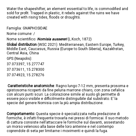
Water the shapeshifter, an element essential to life, is commodified and
sold for profit. Trapped in plastic, it rebels against the ruins we have
created with rising tides, floods or droughts.
Famiglia: GNAPHOSIDAE
Nome comune: /
Nome scientifico:
Nomisia aussereri
(L.Koch, 1872)
Global distribution
(WSC 2021): Mediterranean, Eastern Europe, Turkey,
Middle East, Caucasus, Russia (Europe to South Siberia), Kazakhstan,
Central Asia, China
GPS (Neapolis):
37.073397, 15.277747
37.073611, 15.278300
37.074923, 15.278276
Caratteristiche anatomiche
: Ragno lungo 7-12 mm, presenta prosoma e
opistosoma ricoperti da fine peluria marrone chiaro, con zona cefalica
con alcuni punti scuri. La colorazione simile al suolo gli permette di
essere poco visibile e difficilmente distinguibile dal substrato. E’ la
specie del genere Nomisia con la più ampia distribuzione.
Comportamento:
Questa specie è specializzata nella predazione di
formiche, è infatti frequente trovarla nei pressi di formicai. Il suo metodo
di cattura consiste nell’attaccare le formiche sul davanti, assestando
un morso velenoso alla base delle loro antenne e nel contempo
coprendole di seta per limitarne i movimenti e quindi la fuga.