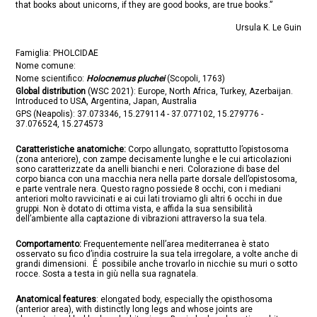
that books about unicorns, if they are good books, are true books.”
Ursula K. Le Guin
Famiglia: PHOLCIDAE
Nome comune:
Nome scientifico:
Holocnemus pluchei
(Scopoli, 1763)
Global distribution
(WSC 2021): Europe, North Africa, Turkey, Azerbaijan.
Introduced to USA, Argentina, Japan, Australia
GPS (Neapolis):
37.073346, 15.279114 - 37.077102, 15.279776 -
37.076524, 15.274573
Caratteristiche anatomiche:
Corpo allungato, soprattutto l’opistosoma
(zona anteriore), con zampe decisamente lunghe e le cui articolazioni
sono caratterizzate da anelli bianchi e neri. Colorazione di base del
corpo bianca con una macchia nera nella parte dorsale dell’opistosoma,
e parte ventrale nera. Questo ragno possiede 8 occhi, con i mediani
anteriori molto ravvicinati e ai cui lati troviamo gli altri 6 occhi in due
gruppi. Non è dotato di ottima vista, e affida la sua sensibilità
dell’ambiente alla captazione di vibrazioni attraverso la sua tela.
Comportamento:
Frequentemente nell’area mediterranea è stato
osservato su fico d’india costruire la sua tela irregolare, a volte anche di
grandi dimensioni. É possibile anche trovarlo in nicchie su muri o sotto
rocce. Sosta a testa in giù nella sua ragnatela.
Anatomical features
: elongated body, especially the opisthosoma
(anterior area), with distinctly long legs and whose joints are